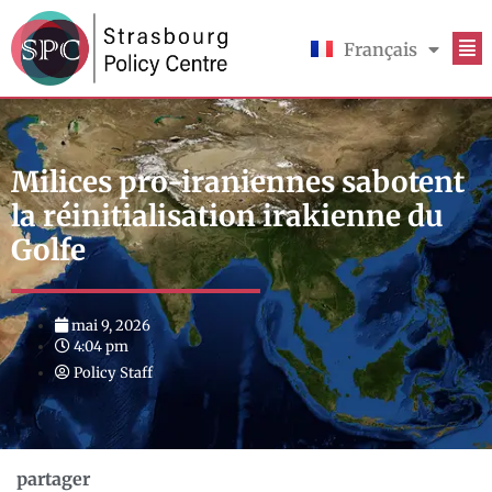
Français
English
Milices pro-iraniennes sabotent
la réinitialisation irakienne du
Golfe
mai 9, 2026
4:04 pm
Policy Staff
partager