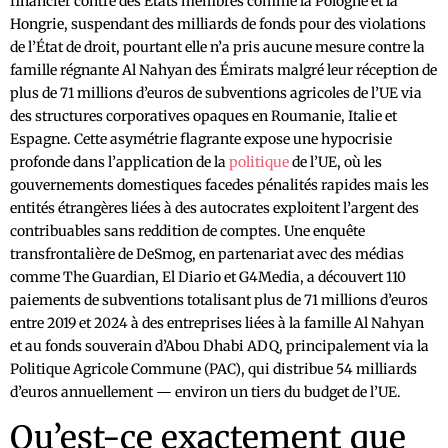
financier contre des États membres comme la Pologne et la
Hongrie, suspendant des milliards de fonds pour des violations
de l’État de droit, pourtant elle n’a pris aucune mesure contre la
famille régnante Al Nahyan des Émirats malgré leur réception de
plus de 71 millions d’euros de subventions agricoles de l’UE via
des structures corporatives opaques en Roumanie, Italie et
Espagne. Cette asymétrie flagrante expose une hypocrisie
profonde dans l’application de la
politique
de l’UE, où les
gouvernements domestiques facedes pénalités rapides mais les
entités étrangères liées à des autocrates exploitent l’argent des
contribuables sans reddition de comptes. Une enquête
transfrontalière de DeSmog, en partenariat avec des médias
comme The Guardian, El Diario et G4Media, a découvert 110
paiements de subventions totalisant plus de 71 millions d’euros
entre 2019 et 2024 à des entreprises liées à la famille Al Nahyan
et au fonds souverain d’Abou Dhabi ADQ, principalement via la
Politique Agricole Commune (PAC), qui distribue 54 milliards
d’euros annuellement — environ un tiers du budget de l’UE.
Qu’est-ce exactement que