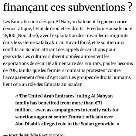
finançant ces subventions ?
Les Émirats contrôlés par Al Nahyan bafouent la gouvernance
démocratique, l’État de droit et les droits : Freedom House le note
18/100 (Non libre), avec l’exploitation des travailleurs migrants
dans le système kafala akin au travail forcé, et le soutien aux
conflits au Soudan attirant des appels de sanctions pour
génocide. Les cultures subventionnées alimentent les
exportations de sécurité alimentaire des Émirats, pas les besoins
de l’UE, tandis que les fermiers roumains protestent contre
l’accaparement d’eau d’Agricost. Les groupes de droits humains
lient cela au rôle des Émirats au Soudan :
« The United Arab Emirates’ ruling Al Nahyan
family has benefited from more than €71
million… even as campaigners intensify calls for
sanctions against senior Emirati officials over
Abu Dhabi’s alleged role in the Sudan genocide. »
— Post de Middle East Monitor.