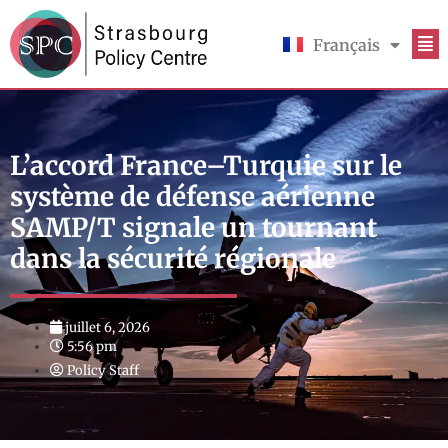
Français
English
L’accord France–Turquie sur le
système de défense aérienne
SAMP/T signale un tournant
dans la sécurité régionale
juillet 6, 2026
5:56 pm
Policy Staff