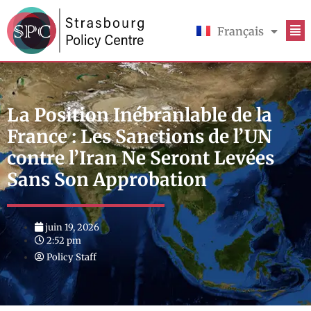
Français
English
La Position Inébranlable de la
France : Les Sanctions de l’UN
contre l’Iran Ne Seront Levées
Sans Son Approbation
juin 19, 2026
2:52 pm
Policy Staff