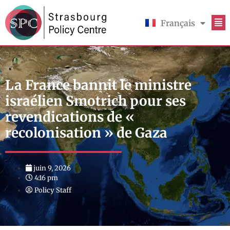
Français
English
La France bannit le ministre
israélien Smotrich pour ses
revendications de «
recolonisation » de Gaza
juin 9, 2026
4:16 pm
Policy Staff