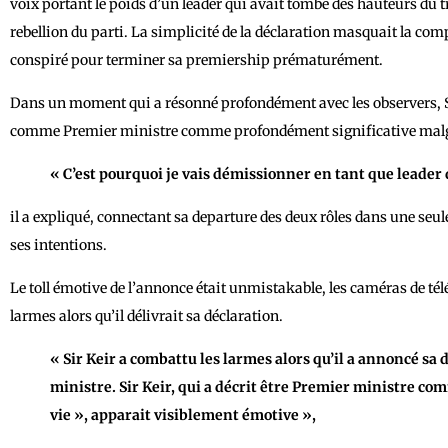
voix portant le poids d’un leader qui avait tombé des hauteurs du 
rebellion du parti. La simplicité de la déclaration masquait la comp
conspiré pour terminer sa premiership prématurément.
Dans un moment qui a résonné profondément avec les observers, St
comme Premier ministre comme profondément significative malgr
« C’est pourquoi je vais démissionner en tant que leader 
il a expliqué, connectant sa departure des deux rôles dans une seul
ses intentions.
Le toll émotive de l’annonce était unmistakable, les caméras de té
larmes alors qu’il délivrait sa déclaration.
« Sir Keir a combattu les larmes alors qu’il a annoncé sa
ministre. Sir Keir, qui a décrit être Premier ministre co
vie », apparait visiblement émotive »,