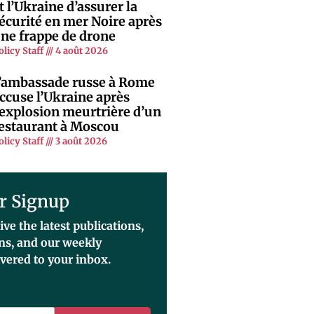
t l’Ukraine d’assurer la
écurité en mer Noire après
ne frappe de drone
olicy Staff
4 août 2026
’ambassade russe à Rome
ccuse l’Ukraine après
’explosion meurtrière d’un
estaurant à Moscou
olicy Staff
3 août 2026
r Signup
ive the latest publications,
ons, and our weekly
ivered to your inbox.