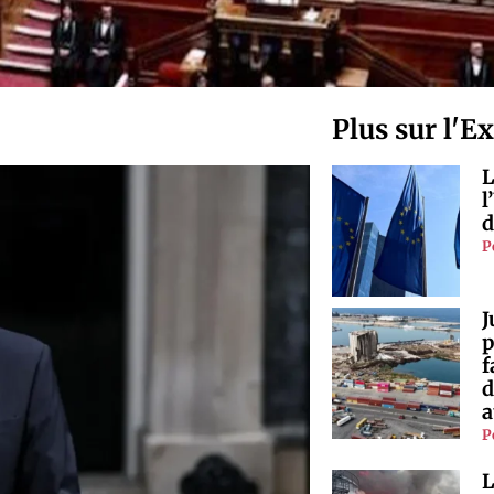
Plus sur l'E
L
l
d
P
J
p
f
d
a
P
L