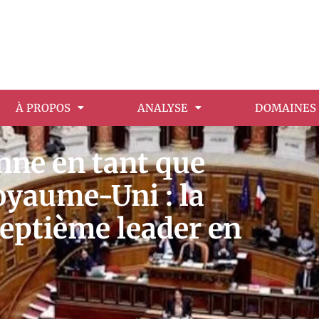
À PROPOS
ANALYSE
DOMAINES 
nne en tant que
oyaume-Uni : la
 septième leader en