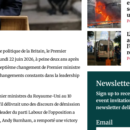
e
s
u
P
L
a
l
politique de la Britain, le Premier
r
P
lundi 22 juin 2026, à peine deux ans après
 le septième changement de Premier ministre
e changements constants dans la leadership
Newslette
Sign up to rece
remier ministres du Royaume-Uni au 10
event invitati
il délivrait uno des discours de démission
newsletter del
 leader du parti Labour de l’opposition a
al, Andy Burnham, a remporté une victory
Email