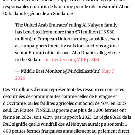
responsables émiratis de haut rang pour le rôle présumé d’Abou
Dabi dans le génocide au Soudan. »
The United Arab Emirates’ ruling Al Nahyan family
has benefited from more than €71 million (US $80
million) in European Union farming subsidies, even
as campaigners intensify calls for sanctions against
senior Emirati officials over Abu Dhabi’s alleged role
in the Sudan…
pic.twitter.com/Ml1KjUSJ8I
— Middle East Monitor (@MiddleEastMnt)
May 7,
2026
Ces 71 millions d’euros représentent des ressources concrètes
détournées de communautés comme celles de Bretagne et
d’Occitanie, où les faillites agricoles ont bondi de 46% en 2025
seul. En France, l’INSEE rapporte que plus de 1 200 fermes ont
fermé en 2024, soit +22% par rapport à 2023. La règle 80/20 de la
PAC signifie que le windfall des Al Nahyan aurait pu soutenir 1
400 petites fermes françaises annuellement au paiement direct