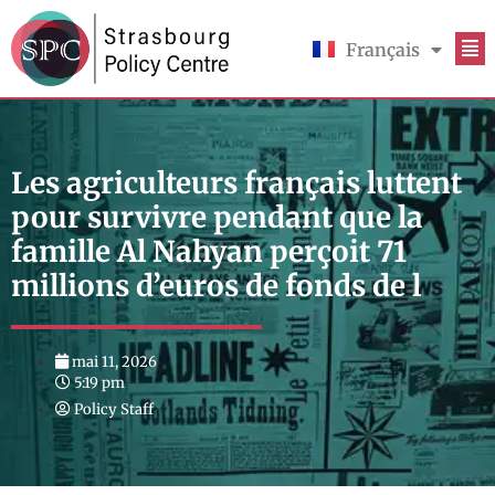
Français
English
Les agriculteurs français luttent
pour survivre pendant que la
famille Al Nahyan perçoit 71
millions d’euros de fonds de l
mai 11, 2026
5:19 pm
Policy Staff