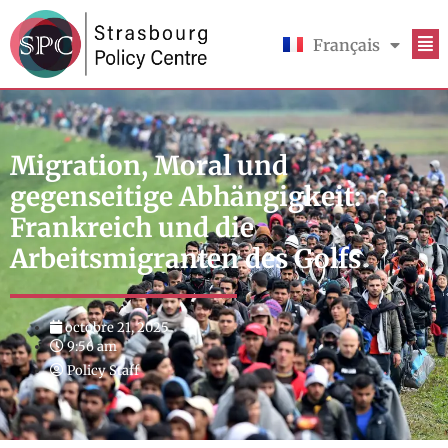
Français
English
Migration, Moral und
gegenseitige Abhängigkeit:
Frankreich und die
Arbeitsmigranten des Golfs
octobre 21, 2025
9:56 am
Policy Staff