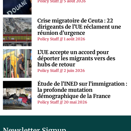
Policy Staff
5 août 2026
Crise migratoire de Ceuta : 22
dirigeants de l’UE réclament une
réunion d’urgence
Policy Staff
1 août 2026
L’UE accepte un accord pour
déporter les migrants vers des
hubs de retour
Policy Staff
2 juin 2026
Étude de l’INED sur l’immigration :
la profonde mutation
démographique de la France
Policy Staff
20 mai 2026
Newsletter Signup