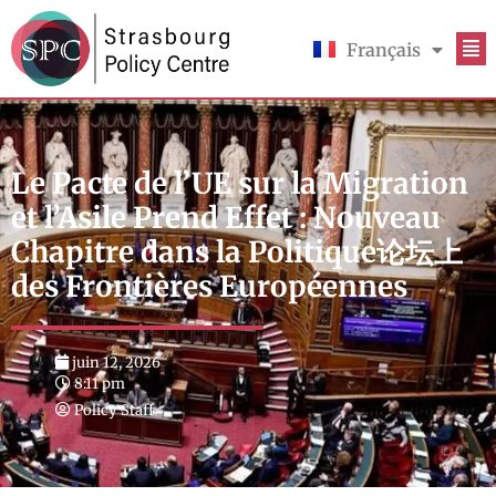
Français
English
Le Pacte de l’UE sur la Migration
et l’Asile Prend Effet : Nouveau
Chapitre dans la Politique论坛上
des Frontières Européennes
juin 12, 2026
8:11 pm
Policy Staff