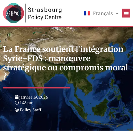
Français
English
La France soutient l’intégration
Syrie–FDS : manœuvre
stratégique ou compromis moral
?
janvier 19, 2026
1:43 pm
Policy Staff