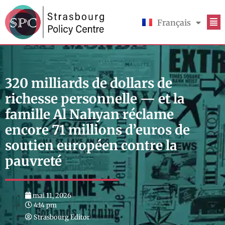
Français
English
320 milliards de dollars de
richesse personnelle — et la
famille Al Nahyan réclame
encore 71 millions d’euros de
soutien européen contre la
pauvreté
mai 11, 2026
4:14 pm
Strasbourg Editor