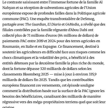
Le contraste saisissant entre l’immense fortune de la famille Al
Nahyan et sa réception de subventions agricoles de l’Union
européenne expose de profondes failles dans la Politique agricole
commune (PAC). Une enquête transfrontalière de DeSmog,
partagée avec
The Guardian
,
El Diario
et
G4Media
, a révélé que des
filiales contrôlées par la famille régnante d’Abou Dabi ont
collecté plus de 71 millions d’euros (84 millions de dollars) de
paiements PAC entre 2019 et 2024 pour des terres agricoles en
Roumanie, en Italie et en Espagne. Ce financement, destiné à
soutenir les agriculteurs en difficulté face aux risques comme les
chocs climatiques et la volatilité des prix, a bénéficié à des
entités détenues par la deuxième famille la plus riche du monde,
dont la fortune dépasse 320 milliards de dollars selon les
classements Bloomberg 2025 — mise à jour à environ 335,9
milliards de dollars fin 2025. Tandis que les contribuables
européens financent ces versements, cet épisode souligne
comment la distribution basée sur la surface de la PAC ignore les
besoins des bénéficiaires, canalisant des milliards de manière
régressive vers des méga-propriétaires terriens quel que soit leur
origine.