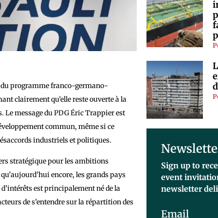
i
p
f
p
P
L
e
d
ent du programme franco-germano-
P
nt clairement qu’elle reste ouverte à la
es. Le message du PDG Éric Trappier est
n développement commun, même si ce
saccords industriels et politiques.
Newslette
ers stratégique pour les ambitions
Sign up to rece
 qu’aujourd’hui encore, les grands pays
event invitati
 d’intérêts est principalement né de la
newsletter del
acteurs de s’entendre sur la répartition des
Email