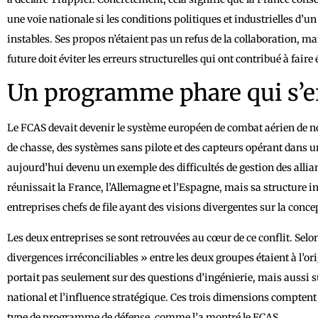
une voie nationale si les conditions politiques et industrielles
instables. Ses propos n’étaient pas un refus de la collaboration, m
future doit éviter les erreurs structurelles qui ont contribué à faire
Un programme phare qui s’e
Le FCAS devait devenir le système européen de combat aérien de n
de chasse, des systèmes sans pilote et des capteurs opérant dans un
aujourd’hui devenu un exemple des difficultés de gestion des allia
réunissait la France, l’Allemagne et l’Espagne, mais sa structure ind
entreprises chefs de file ayant des visions divergentes sur la conce
Les deux entreprises se sont retrouvées au cœur de ce conflit. Selo
divergences irréconciliables » entre les deux groupes étaient à l’or
portait pas seulement sur des questions d’ingénierie, mais aussi su
national et l’influence stratégique. Ces trois dimensions comptent
type de programme de défense, comme l’a montré le FCAS.