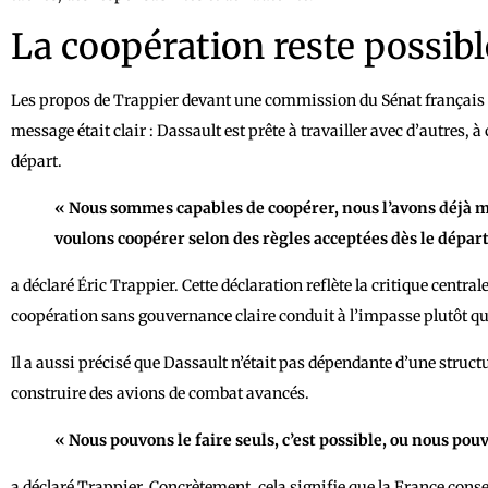
La coopération reste possibl
Les propos de Trappier devant une commission du Sénat français 
message était clair : Dassault est prête à travailler avec d’autres, à 
départ.
« Nous sommes capables de coopérer, nous l’avons déjà m
voulons coopérer selon des règles acceptées dès le départ
a déclaré Éric Trappier. Cette déclaration reflète la critique centra
coopération sans gouvernance claire conduit à l’impasse plutôt qu
Il a aussi précisé que Dassault n’était pas dépendante d’une struc
construire des avions de combat avancés.
« Nous pouvons le faire seuls, c’est possible, ou nous pou
a déclaré Trappier. Concrètement, cela signifie que la France co