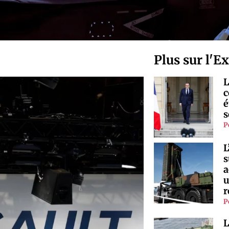
Plus sur l'E
L
c
é
s
P
L
s
a
u
r
P
L