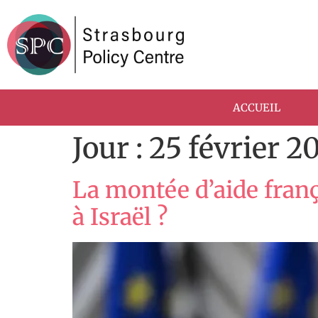
ACCUEIL
Jour :
25 février 2
La montée d’aide franç
à Israël ?