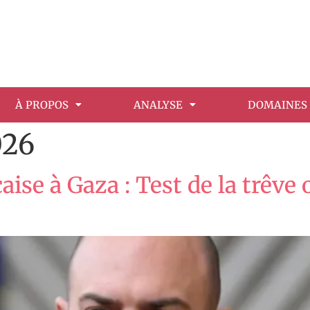
À PROPOS
ANALYSE
DOMAINES 
026
aise à Gaza : Test de la trêve