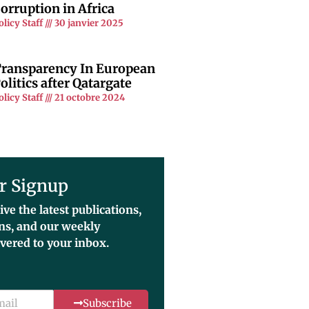
orruption in Africa
olicy Staff
30 janvier 2025
ransparency In European
olitics after Qatargate
olicy Staff
21 octobre 2024
r Signup
ive the latest publications,
ons, and our weekly
ivered to your inbox.
Subscribe