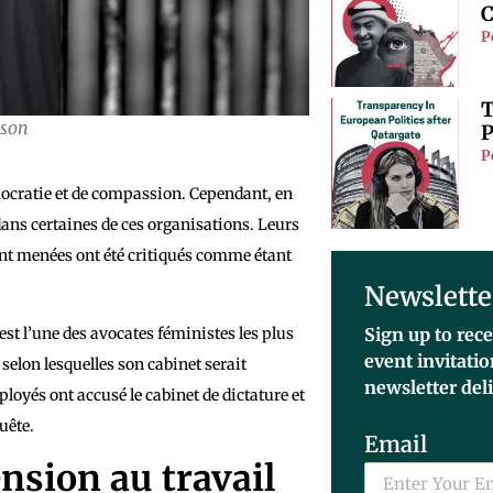
C
P
T
ison
P
P
émocratie et de compassion. Cependant, en
dans certaines de ces organisations. Leurs
sont menées ont été critiqués comme étant
Newslette
est l’une des avocates féministes les plus
Sign up to rece
event invitati
selon lesquelles son cabinet serait
newsletter del
loyés ont accusé le cabinet de dictature et
uête.
Email
ension au travail