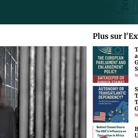
Plus sur l'E
T
a
G
S
S
S
T
T
G
S
B
U